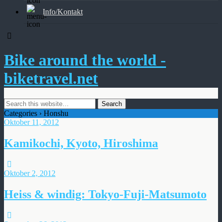
Info/Kontakt
Bike around the world -
biketravel.net
Categories ›
Honshu
Oktober 11, 2012
Kamikochi, Kyoto, Hiroshima
Oktober 2, 2012
Heiss & windig: Tokyo-Fuji-Matsumoto